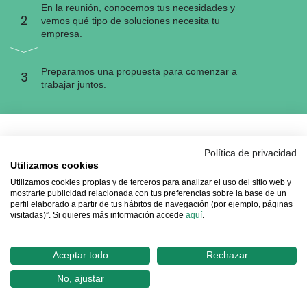
En la reunión, conocemos tus necesidades y
2
vemos qué tipo de soluciones necesita tu
empresa.
Preparamos una propuesta para comenzar a
3
trabajar juntos.
Solicita una propuesta a medida
Política de privacidad
Utilizamos cookies
Utilizamos cookies propias y de terceros para analizar el uso del sitio web y
mostrarte publicidad relacionada con tus preferencias sobre la base de un
Nombre
perfil elaborado a partir de tus hábitos de navegación (por ejemplo, páginas
visitadas)”. Si quieres más información accede
aquí
.
Apellido
Aceptar todo
Rechazar
No, ajustar